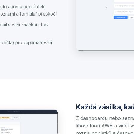
tuto adresu odesílatele
oznámí a formulář přeskočí.
ail s vaší značkou, bez
 políčko pro zapamatování
Každá zásilka, ka
Z dashboardu nebo sezn
libovolnou AWB a vidět v
rozpis poplatků a časovo