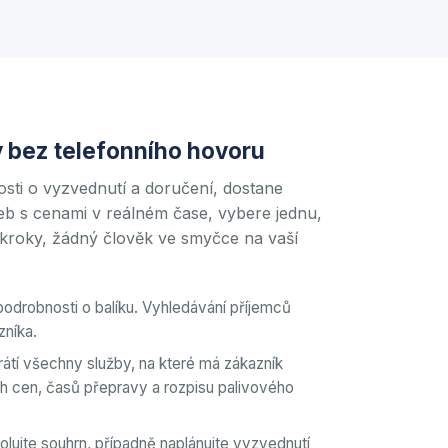
y bez telefonního hovoru
sti o vyzvednutí a doručení, dostane
b s cenami v reálném čase, vybere jednu,
i kroky, žádný člověk ve smyčce na vaší
podrobnosti o balíku. Vyhledávání příjemců
zníka.
átí všechny služby, na které má zákazník
h cen, časů přepravy a rozpisu palivového
rolujte souhrn, případně naplánujte vyzvednutí