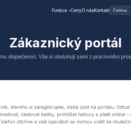
Funkce
Ceny
O nás
Kontakt
▾
Zákaznický portál
mu dispečerovi. Vše si obsluhují sami z pracovního pros
ník, kterého si zaregistrujete, získá účet na portálu. Odtu
zvednutí, sledovat balíky, prohlížet faktury a platit online -
 Telefon ztichne a vaši operátoři se mohou vrátit ke skute