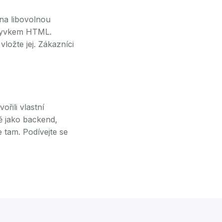
na libovolnou
úryvkem HTML.
ložte jej. Zákazníci
řili vlastní
tě jako backend,
e tam.
Podívejte se