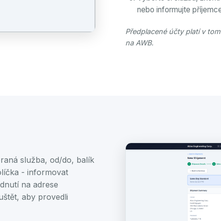
nebo informujte příjemc
Předplacené účty platí v to
na AWB.
raná služba, od/do, balík
olíčka - informovat
dnutí na adrese
štět, aby provedli