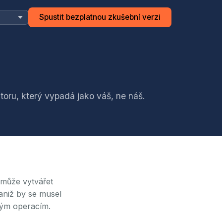
Spustit bezplatnou zkušební verzi
toru, který vypadá jako váš, ne náš.
d může vytvářet
 aniž by se musel
čným operacím.