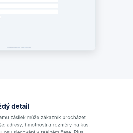
ždý detail
amu zásilek může zákazník procházet
še: adresy, hmotnosti a rozměry na kus,
u osu sledování v reálném čase. Plus