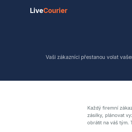
Live
Courier
Vaši zákazníci přestanou volat vaše
Každý firemní zákaz
zásilky, plánovat vy
obrátit na váš tým.