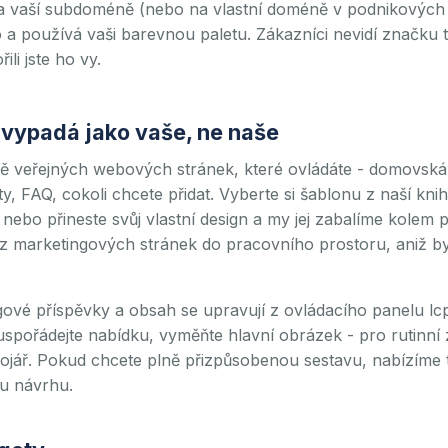
na vaší subdoméně (nebo na vlastní doméně v podnikových
 a používá vaši barevnou paletu. Zákazníci nevidí značku t
li jste ho vy.
 vypadá jako vaše, ne naše
plně veřejných webových stránek, které ovládáte - domovská
y, FAQ, cokoli chcete přidat. Vyberte si šablonu z naší kni
 nebo přineste svůj vlastní design a my jej zabalíme kolem p
 z marketingových stránek do pracovního prostoru, aniž by 
ové příspěvky a obsah se upravují z ovládacího panelu lcpa
spořádejte nabídku, vyměňte hlavní obrázek - pro rutinní
ojář. Pokud chcete plně přizpůsobenou sestavu, nabízíme 
u návrhu.