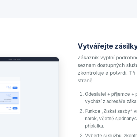
Vytvářejte zásilk
Zákazník vyplní podrobno
seznam dostupných služe
zkontroluje a potvrdí. Tř
straně.
Odesílatel + příjemce + 
vychází z adresáře záka
Funkce „Získat sazby“ vr
nárok, včetně sjednanýc
příplatku.
Vyberte si službu, zkont