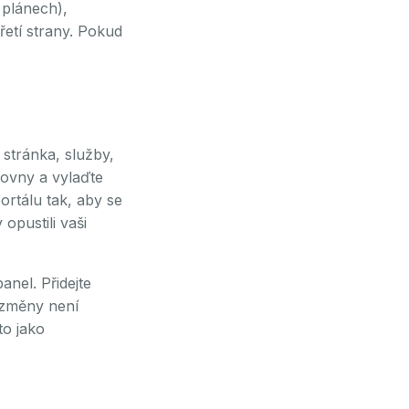
 plánech),
řetí strany. Pokud
 stránka, služby,
hovny a vylaďte
ortálu tak, aby se
opustili vaši
nel. Přidejte
 změny není
to jako