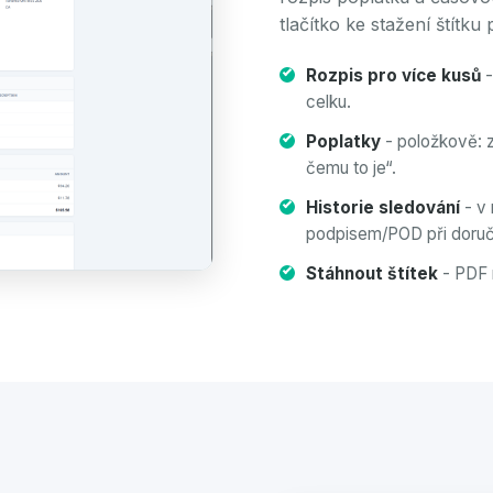
tlačítko ke stažení štítku 
Rozpis pro více kusů
-
celku.
Poplatky
- položkově: z
čemu to je“.
Historie sledování
- v 
podpisem/POD při doruč
Stáhnout štítek
- PDF n