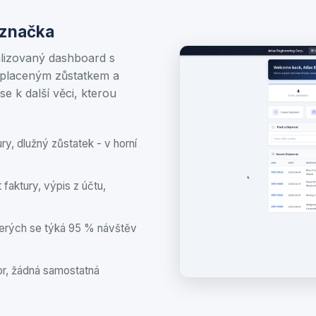
 značka
alizovaný dashboard s
splaceným zůstatkem a
se k další věci, kterou
ry, dlužný zůstatek - v horní
 faktury, výpis z účtu,
terých se týká 95 % návštěv
or, žádná samostatná