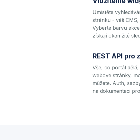
Vložitelné wi
Umístěte vyhledáván
stránku - váš CMS,
Vyberte barvu akcen
získají okamžité sl
REST API pro 
Vše, co portál dělá,
webové stránky, mobi
můžete. Auth, sazby
na dokumentaci pro