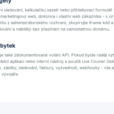
dgety
í sledování, kalkulačku sazeb nebo přihlašovací formulář 
 marketingový web, dokonce i vlastní web zákazníka - s 
tu z administrátorského rozhraní, zkopírujte iframe kód a v
edování a nabídky bez přepínání na samostatnou doménu.
zbytek
 je také zdokumentované volání API. Pokud byste raději vytvo
lní aplikaci nebo interní nástroj a použili Live Courier čis
, zásilky, sledování, faktury, vyzvednutí, webhooky - vše j
 vývojáře
.