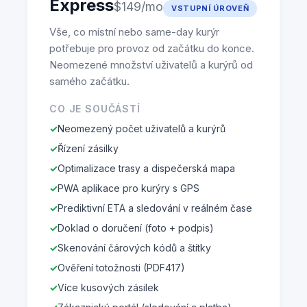
Express
$149/mo
VSTUPNÍ ÚROVEŇ
Vše, co místní nebo same-day kurýr
potřebuje pro provoz od začátku do konce.
Neomezené množství uživatelů a kurýrů od
samého začátku.
CO JE SOUČÁSTÍ
Neomezený počet uživatelů a kurýrů
Řízení zásilky
Optimalizace trasy a dispečerská mapa
PWA aplikace pro kurýry s GPS
Prediktivní ETA a sledování v reálném čase
Doklad o doručení (foto + podpis)
Skenování čárových kódů a štítky
Ověření totožnosti (PDF417)
Více kusových zásilek