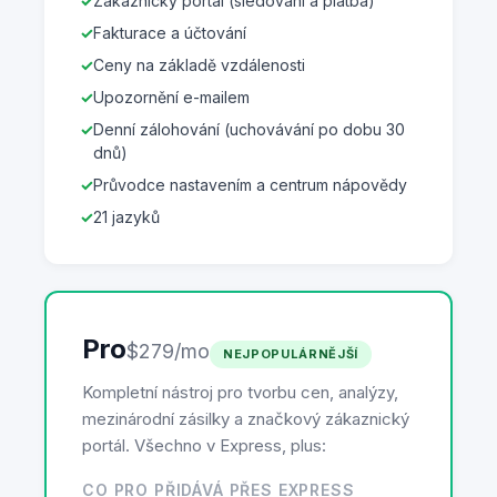
Zákaznický portál (sledování a platba)
Fakturace a účtování
Ceny na základě vzdálenosti
Upozornění e-mailem
Denní zálohování (uchovávání po dobu 30
dnů)
Průvodce nastavením a centrum nápovědy
21 jazyků
Pro
$279/mo
NEJPOPULÁRNĚJŠÍ
Kompletní nástroj pro tvorbu cen, analýzy,
mezinárodní zásilky a značkový zákaznický
portál. Všechno v Express, plus:
CO PRO PŘIDÁVÁ PŘES EXPRESS