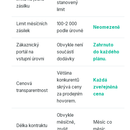
stanovený
zásilku
limit
Limit měsíčních
100-2 000
Neomezeně
zásilek
podle úrovně
Zákaznický
Obvykle není
Zahrnuto
portál na
součástí
do každého
vstupní úrovni
dodávky
plánu.
Většina
konkurentů
Každá
Cenová
skrývá ceny
zveřejněná
transparentnost
za prodejním
cena
hovorem.
Obvykle
měsíčně,
Měsíc co
Délka kontraktu
zrušit
měsíc