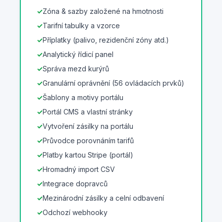
Zóna & sazby založené na hmotnosti
Tarifní tabulky a vzorce
Příplatky (palivo, rezidenční zóny atd.)
Analytický řídicí panel
Správa mezd kurýrů
Granulární oprávnění (56 ovládacích prvků)
Šablony a motivy portálu
Portál CMS a vlastní stránky
Vytvoření zásilky na portálu
Průvodce porovnáním tarifů
Platby kartou Stripe (portál)
Hromadný import CSV
Integrace dopravců
Mezinárodní zásilky a celní odbavení
Odchozí webhooky