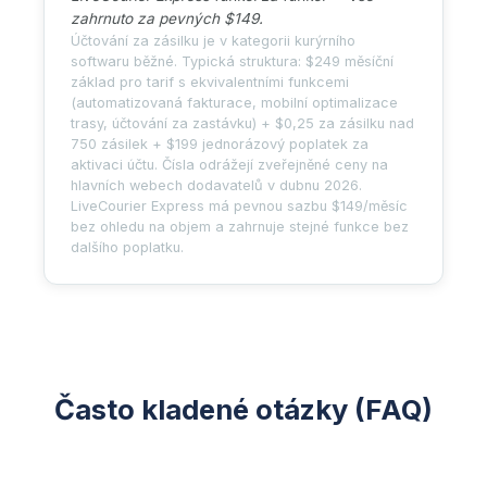
zahrnuto za pevných $149.
Účtování za zásilku je v kategorii kurýrního
softwaru běžné. Typická struktura: $249 měsíční
základ pro tarif s ekvivalentními funkcemi
(automatizovaná fakturace, mobilní optimalizace
trasy, účtování za zastávku) + $0,25 za zásilku nad
750 zásilek + $199 jednorázový poplatek za
aktivaci účtu. Čísla odrážejí zveřejněné ceny na
hlavních webech dodavatelů v dubnu 2026.
LiveCourier Express má pevnou sazbu $149/měsíc
bez ohledu na objem a zahrnuje stejné funkce bez
dalšího poplatku.
Často kladené otázky (FAQ)