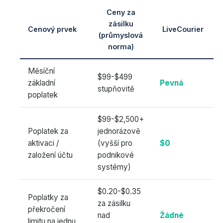
Ceny za
zásilku
Cenový prvek
LiveCourier
(průmyslová
norma)
Měsíční
$99-$499
základní
Pevná
stupňovitě
poplatek
$99-$2,500+
Poplatek za
jednorázově
aktivaci /
(vyšší pro
$0
založení účtu
podnikové
systémy)
$0.20-$0.35
Poplatky za
za zásilku
překročení
nad
Žádné
limitu na jednu