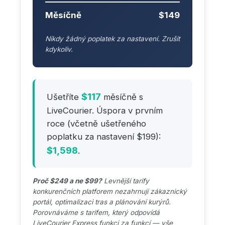
Měsíčně
$149
Nikdy žádný poplatek za nastavení. Zrušit
kdykoliv.
$117
Ušetříte
měsíčně s
LiveCourier. Úspora v prvním
roce (včetně ušetřeného
poplatku za nastavení $199):
$1,598
.
Proč $249 a ne $99?
Levnější tarify
konkurenčních platforem nezahrnují zákaznický
portál, optimalizaci tras a plánování kurýrů.
Porovnáváme s tarifem, který odpovídá
LiveCourier Express funkci za funkcí — vše