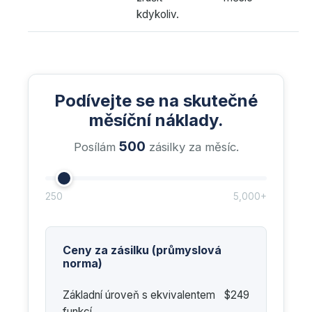
kdykoliv.
Podívejte se na skutečné
měsíční náklady.
500
Posílám
zásilky za měsíc.
250
5,000+
Ceny za zásilku (průmyslová
norma)
Základní úroveň s ekvivalentem
$249
funkcí