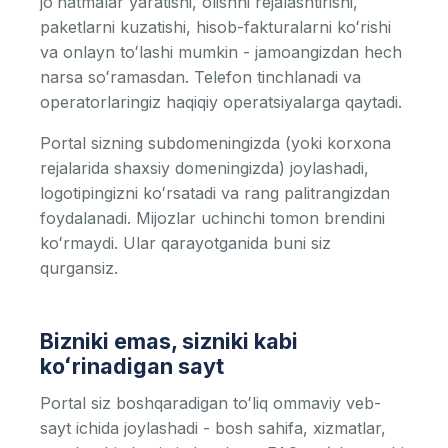
joʻnatmalar yaratishi, olishni rejalashtirishi,
paketlarni kuzatishi, hisob-fakturalarni koʻrishi
va onlayn toʻlashi mumkin - jamoangizdan hech
narsa soʻramasdan. Telefon tinchlanadi va
operatorlaringiz haqiqiy operatsiyalarga qaytadi.
Portal sizning subdomeningizda (yoki korxona
rejalarida shaxsiy domeningizda) joylashadi,
logotipingizni koʻrsatadi va rang palitrangizdan
foydalanadi. Mijozlar uchinchi tomon brendini
koʻrmaydi. Ular qarayotganida buni siz
qurgansiz.
Bizniki emas, sizniki kabi
koʻrinadigan sayt
Portal siz boshqaradigan toʻliq ommaviy veb-
sayt ichida joylashadi - bosh sahifa, xizmatlar,