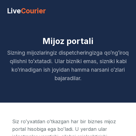
Live
Courier
Mijoz portali
Sizning mijozlaringiz dispetcheringizga qoʻngʻiroq
qilishni toʻxtatadi. Ular bizniki emas, sizniki kabi
koʻrinadigan ish joyidan hamma narsani oʻzlari
bajaradilar.
Siz roʻyxatdan oʻtkazgan har bir biznes mijoz
portal hisobiga ega boʻladi. U yerdan ular