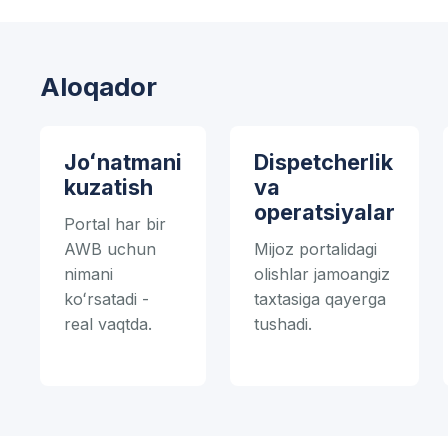
Aloqador
Joʻnatmani
Dispetcherlik
kuzatish
va
operatsiyalar
Portal har bir
AWB uchun
Mijoz portalidagi
nimani
olishlar jamoangiz
koʻrsatadi -
taxtasiga qayerga
real vaqtda.
tushadi.