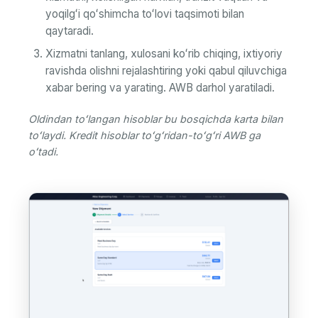
yoqilgʻi qoʻshimcha toʻlovi taqsimoti bilan
qaytaradi.
Xizmatni tanlang, xulosani koʻrib chiqing, ixtiyoriy
ravishda olishni rejalashtiring yoki qabul qiluvchiga
xabar bering va yarating. AWB darhol yaratiladi.
Oldindan toʻlangan hisoblar bu bosqichda karta bilan
toʻlaydi. Kredit hisoblar toʻgʻridan-toʻgʻri AWB ga
oʻtadi.