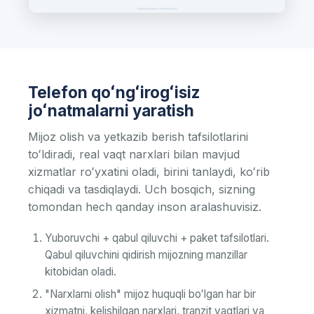
Telefon qoʻngʻirogʻisiz
joʻnatmalarni yaratish
Mijoz olish va yetkazib berish tafsilotlarini
toʻldiradi, real vaqt narxlari bilan mavjud
xizmatlar roʻyxatini oladi, birini tanlaydi, koʻrib
chiqadi va tasdiqlaydi. Uch bosqich, sizning
tomondan hech qanday inson aralashuvisiz.
Yuboruvchi + qabul qiluvchi + paket tafsilotlari.
Qabul qiluvchini qidirish mijozning manzillar
kitobidan oladi.
"Narxlarni olish" mijoz huquqli boʻlgan har bir
xizmatni, kelishilgan narxlari, tranzit vaqtlari va