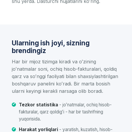
shu yerda.
Dasturchi hujjatlarini koʻring
.
Ularning ish joyi, sizning
brendingiz
Har bir mijoz tizimga kiradi va oʻzining
joʻnatmalar soni, ochiq hisob-fakturalari, qoldiq
qarz va soʻnggi faoliyati bilan shaxsiylashtirilgan
boshqaruv panelini koʻradi. Bir marta bosish
ularni keyingi kerakli narsaga olib boradi.
Tezkor statistika
- joʻnatmalar, ochiq hisob-
fakturalar, qarz qoldigʻi - har bir tashrifning
yuqorisida.
Harakat yorliqlari
- yaratish, kuzatish, hisob-