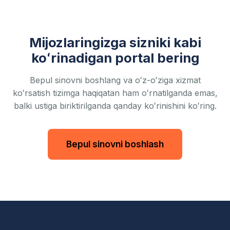
Mijozlaringizga sizniki kabi
koʻrinadigan portal bering
Bepul sinovni boshlang va oʻz-oʻziga xizmat
koʻrsatish tizimga haqiqatan ham oʻrnatilganda emas,
balki ustiga biriktirilganda qanday koʻrinishini koʻring.
Bepul sinovni boshlash