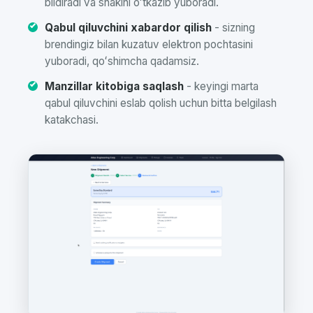
bildiradi va shaklni oʻtkazib yuboradi.
Qabul qiluvchini xabardor qilish
- sizning
brendingiz bilan kuzatuv elektron pochtasini
yuboradi, qoʻshimcha qadamsiz.
Manzillar kitobiga saqlash
- keyingi marta
qabul qiluvchini eslab qolish uchun bitta belgilash
katakchasi.