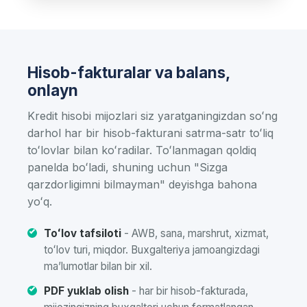
Hisob-fakturalar va balans,
onlayn
Kredit hisobi mijozlari siz yaratganingizdan soʻng
darhol har bir hisob-fakturani satrma-satr toʻliq
toʻlovlar bilan koʻradilar. Toʻlanmagan qoldiq
panelda boʻladi, shuning uchun "Sizga
qarzdorligimni bilmayman" deyishga bahona
yoʻq.
Toʻlov tafsiloti
- AWB, sana, marshrut, xizmat,
toʻlov turi, miqdor. Buxgalteriya jamoangizdagi
maʼlumotlar bilan bir xil.
PDF yuklab olish
- har bir hisob-fakturada,