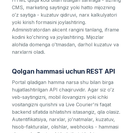
HTML qisqa kodi bilan istalgan sahifaga - sizning
CMS, marketing saytingiz yoki hatto mijozning
oʻz saytiga - kuzatuv qidiruvi, narx kalkulyatori
yoki kirish formasini joylashtiring.
Administratordan akcent rangini tanlang, iframe
kodini koʻchiring va joylashtiring. Mijozlar
alohida domenga oʻtmasdan, darhol kuzatuv va
narxlarni oladi.
Qolgan hammasi uchun REST API
Portal qiladigan hamma narsa shu bilan birga
hujjatlashtirilgan API chaqiruvidir. Agar siz oʻz
veb-saytingizni, mobil ilovangizni yoki ichki
vositangizni qurishni va Live Courier'ni faqat
backend sifatida ishlatishni istasangiz, qila olasiz.
Autentifikatsiya, narxlar, joʻnatmalar, kuzatuv,
hisob-fakturalar, olishlar, webhooks - hammasi