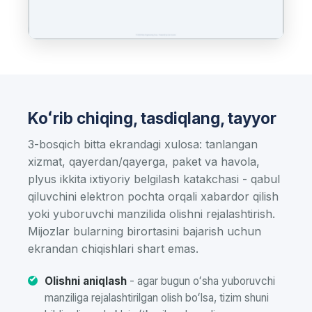
Koʻrib chiqing, tasdiqlang, tayyor
3-bosqich bitta ekrandagi xulosa: tanlangan
xizmat, qayerdan/qayerga, paket va havola,
plyus ikkita ixtiyoriy belgilash katakchasi - qabul
qiluvchini elektron pochta orqali xabardor qilish
yoki yuboruvchi manzilida olishni rejalashtirish.
Mijozlar bularning birortasini bajarish uchun
ekrandan chiqishlari shart emas.
Olishni aniqlash
- agar bugun oʻsha yuboruvchi
manziliga rejalashtirilgan olish boʻlsa, tizim shuni