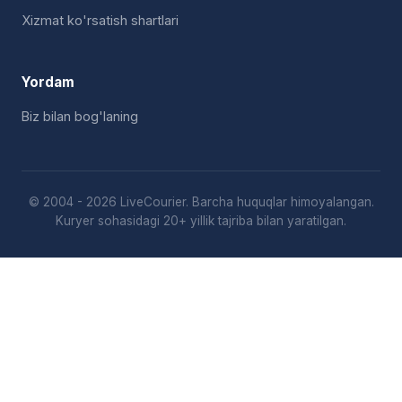
Xizmat ko'rsatish shartlari
Yordam
Biz bilan bog'laning
© 2004 - 2026 LiveCourier. Barcha huquqlar himoyalangan.
Kuryer sohasidagi 20+ yillik tajriba bilan yaratilgan.