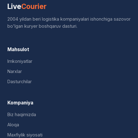
Live
Courier
2004 yildan beri logistika kompaniyalari ishonchiga sazovor
bo'lgan kuryer boshqaruv dasturi.
Mahsulot
Imkoniyatlar
Narxlar
Dasturchilar
Kompaniya
Biz haqimizda
Aloqa
Maxfiylik siyosati