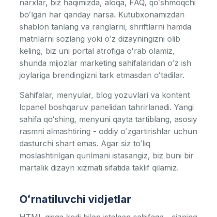
narxlar, biz haqimizda, aloqa, FAQ, qoʻshmoqchi
boʻlgan har qanday narsa. Kutubxonamizdan
shablon tanlang va ranglarni, shriftlarni hamda
matnlarni sozlang yoki oʻz dizayningizni olib
keling, biz uni portal atrofiga oʻrab olamiz,
shunda mijozlar marketing sahifalaridan oʻz ish
joylariga brendingizni tark etmasdan oʻtadilar.
Sahifalar, menyular, blog yozuvlari va kontent
lcpanel boshqaruv panelidan tahrirlanadi. Yangi
sahifa qoʻshing, menyuni qayta tartiblang, asosiy
rasmni almashtiring - oddiy oʻzgartirishlar uchun
dasturchi shart emas. Agar siz toʻliq
moslashtirilgan qurilmani istasangiz, biz buni bir
martalik dizayn xizmati sifatida taklif qilamiz.
Oʻrnatiluvchi vidjetlar