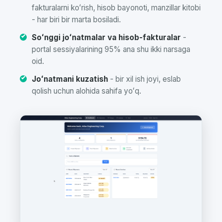
fakturalarni koʻrish, hisob bayonoti, manzillar kitobi
- har biri bir marta bosiladi.
Soʻnggi joʻnatmalar va hisob-fakturalar
-
portal sessiyalarining 95% ana shu ikki narsaga
oid.
Joʻnatmani kuzatish
- bir xil ish joyi, eslab
qolish uchun alohida sahifa yoʻq.