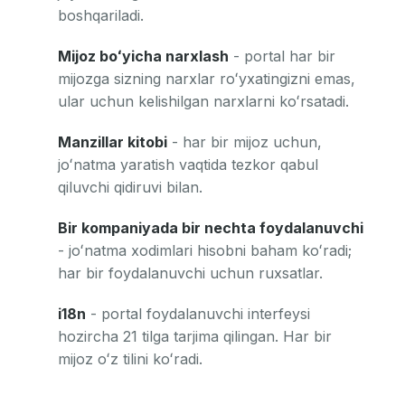
boshqariladi.
Mijoz boʻyicha narxlash
- portal har bir
mijozga sizning narxlar roʻyxatingizni emas,
ular uchun kelishilgan narxlarni koʻrsatadi.
Manzillar kitobi
- har bir mijoz uchun,
joʻnatma yaratish vaqtida tezkor qabul
qiluvchi qidiruvi bilan.
Bir kompaniyada bir nechta foydalanuvchi
- joʻnatma xodimlari hisobni baham koʻradi;
har bir foydalanuvchi uchun ruxsatlar.
i18n
- portal foydalanuvchi interfeysi
hozircha 21 tilga tarjima qilingan. Har bir
mijoz oʻz tilini koʻradi.