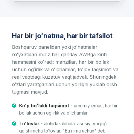
Har bir joʻnatma, har bir tafsilot
Boshqaruv panelidan yoki joʻnatmalar
roʻyxatidan mijoz har qanday AWBga kirib
hammasini koʻradi: manzillar, har bir boʻlak
uchun ogʻirlik va oʻlchamlar, toʻlov taqsimoti va
real vaqtdagi kuzatuv vaqt jadvali. Shuningdek,
oʻzlari yaratganlari uchun yorliqni yuklab olish
tugmasi mavjud.
Koʻp boʻlakli taqsimot
- umumiy emas, har bir
boʻlak uchun ogʻirlik va oʻlchamlar.
Toʻlovlar
- alohida-alohida: asosiy, yoqilgʻi,
qoʻshimcha toʻlovlar. "Bu nima uchun" deb