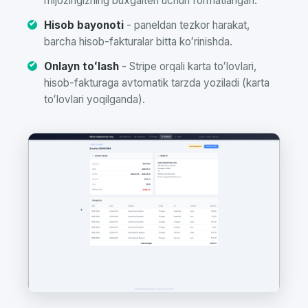
mijozingizning buxgalteri uchun formatlangan.
Hisob bayonoti
- paneldan tezkor harakat,
barcha hisob-fakturalar bitta koʻrinishda.
Onlayn toʻlash
- Stripe orqali karta toʻlovlari,
hisob-fakturaga avtomatik tarzda yoziladi (karta
toʻlovlari yoqilganda).