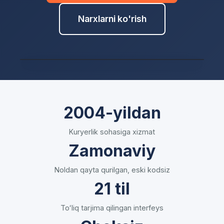
Narxlarni ko'rish
❮
❯
2004-yildan
Joʻnatish - haydovchilarni real vaqtda tayinlang,
kuzating va qayta yoʻnaltiring
Kuryerlik sohasiga xizmat
Zamonaviy
Noldan qayta qurilgan, eski kodsiz
21 til
Toʻliq tarjima qilingan interfeys