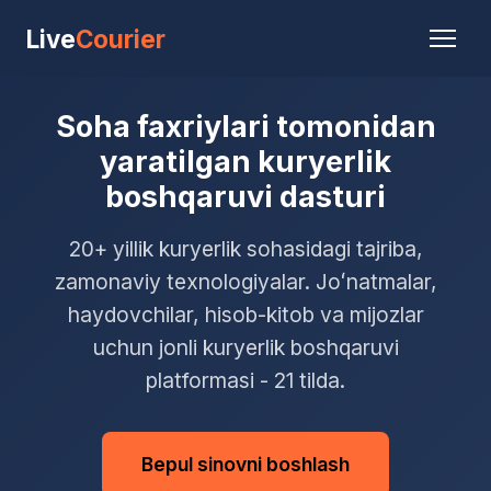
Live
Courier
Soha faxriylari tomonidan
yaratilgan kuryerlik
boshqaruvi dasturi
20+ yillik kuryerlik sohasidagi tajriba,
zamonaviy texnologiyalar. Joʻnatmalar,
haydovchilar, hisob-kitob va mijozlar
uchun jonli kuryerlik boshqaruvi
platformasi - 21 tilda.
Bepul sinovni boshlash