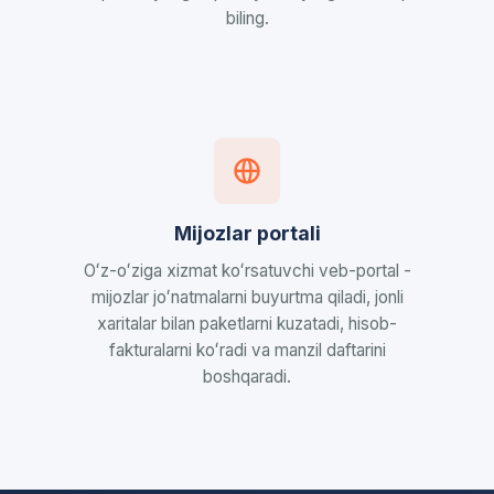
biling.
Mijozlar portali
Oʻz-oʻziga xizmat koʻrsatuvchi veb-portal -
mijozlar joʻnatmalarni buyurtma qiladi, jonli
xaritalar bilan paketlarni kuzatadi, hisob-
fakturalarni koʻradi va manzil daftarini
boshqaradi.