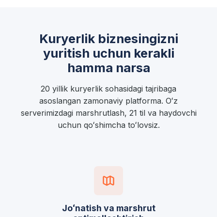
Kuryerlik biznesingizni
yuritish uchun kerakli
hamma narsa
20 yillik kuryerlik sohasidagi tajribaga
asoslangan zamonaviy platforma. Oʻz
serverimizdagi marshrutlash, 21 til va haydovchi
uchun qoʻshimcha toʻlovsiz.
Joʻnatish va marshrut