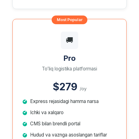
🚚
Pro
Toʻliq logistika platformasi
$279
/oy
Express rejasidagi hamma narsa
Ichki va xalqaro
CMS bilan brendli portal
Hudud va vaznga asoslangan tariflar