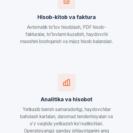
Hisob-kitob va faktura
Avtomatik toʻlov hisoblash, PDF hisob-
fakturalar, toʻlovlarni kuzatish, haydovchi
maoshini boshqarish va mijoz hisob balanslari.
Analitika va hisobot
Yetkazib berish samaradorligi, haydovchilar
baholash kartalari, daromad tendentsiyalari va
oʻz vaqtida yetkazish koʻrsatkichlari.
Operatsiyangiz qanday ishlayotganini aniq