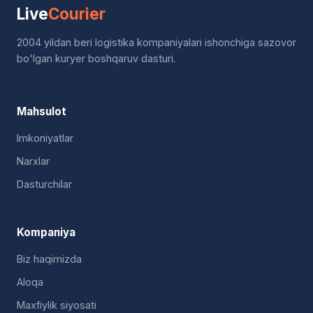
Live
Courier
2004 yildan beri logistika kompaniyalari ishonchiga sazovor
bo'lgan kuryer boshqaruv dasturi.
Mahsulot
Imkoniyatlar
Narxlar
Dasturchilar
Kompaniya
Biz haqimizda
Aloqa
Maxfiylik siyosati