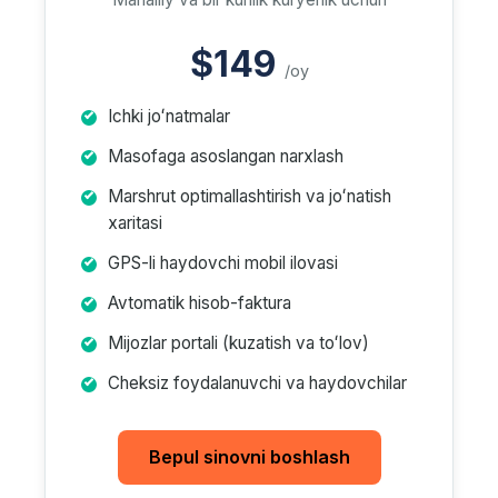
$149
/oy
Ichki joʻnatmalar
Masofaga asoslangan narxlash
Marshrut optimallashtirish va joʻnatish
xaritasi
GPS-li haydovchi mobil ilovasi
Avtomatik hisob-faktura
Mijozlar portali (kuzatish va toʻlov)
Cheksiz foydalanuvchi va haydovchilar
Bepul sinovni boshlash