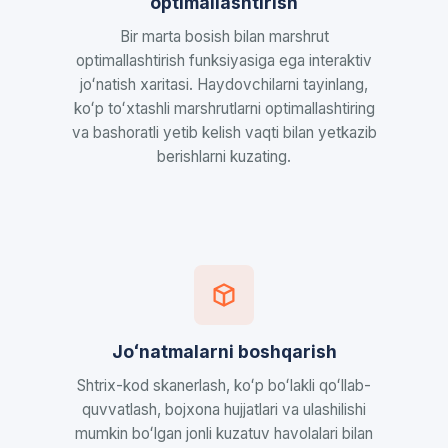
optimallashtirish
Bir marta bosish bilan marshrut
optimallashtirish funksiyasiga ega interaktiv
joʻnatish xaritasi. Haydovchilarni tayinlang,
koʻp toʻxtashli marshrutlarni optimallashtiring
va bashoratli yetib kelish vaqti bilan yetkazib
berishlarni kuzating.
Joʻnatmalarni boshqarish
Shtrix-kod skanerlash, koʻp boʻlakli qoʻllab-
quvvatlash, bojxona hujjatlari va ulashilishi
mumkin boʻlgan jonli kuzatuv havolalari bilan