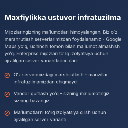
Maxfiylikka ustuvor infratuzilma
Mijozlaringizning maʼlumotlari himoyalangan. Biz oʻz
marshrutlash serverlarimizdan foydalanamiz - Google
Maps yoʻq, uchinchi tomon bilan maʼlumot almashish
yoʻq. Enterprise mijozlari toʻliq izolyatsiya uchun
ajratilgan server variantlarini oladi.
Oʻz serverimizdagi marshrutlash - manzillar
infratuzilmamizdan chiqmaydi
Vendor qulflash yoʻq - sizning maʼlumotingiz,
sizning bazangiz
Maʼlumotlarni toʻliq izolyatsiya qilish uchun
ajratilgan server varianti