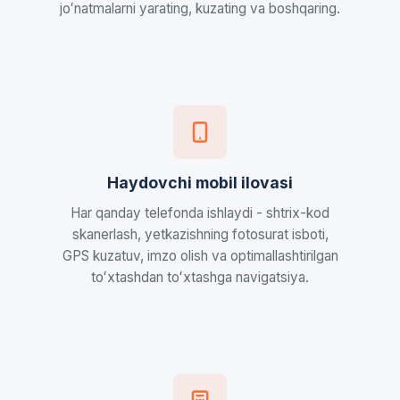
joʻnatmalarni yarating, kuzating va boshqaring.
Haydovchi mobil ilovasi
Har qanday telefonda ishlaydi - shtrix-kod
skanerlash, yetkazishning fotosurat isboti,
GPS kuzatuv, imzo olish va optimallashtirilgan
toʻxtashdan toʻxtashga navigatsiya.