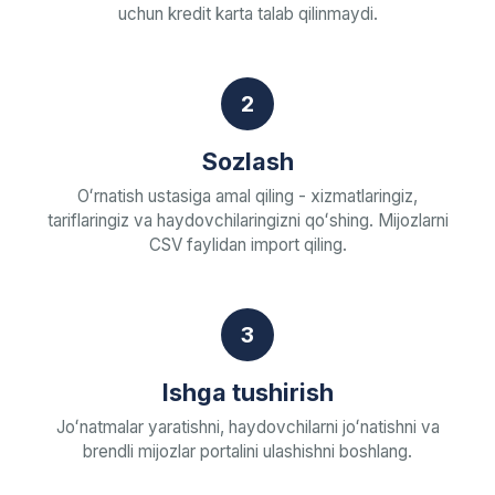
uchun kredit karta talab qilinmaydi.
2
Sozlash
Oʻrnatish ustasiga amal qiling - xizmatlaringiz,
tariflaringiz va haydovchilaringizni qoʻshing. Mijozlarni
CSV faylidan import qiling.
3
Ishga tushirish
Joʻnatmalar yaratishni, haydovchilarni joʻnatishni va
brendli mijozlar portalini ulashishni boshlang.