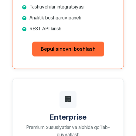
Tashuvchilar integratsiyasi
Analitik boshqaruv paneli
REST API kirish
Bepul sinovni boshlash
🏢
Enterprise
Premium xususiyatlar va alohida qoʻllab-
quvvatlash