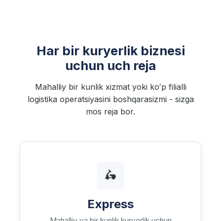
Har bir kuryerlik biznesi
uchun uch reja
Mahalliy bir kunlik xizmat yoki koʻp filialli
logistika operatsiyasini boshqarasizmi - sizga
mos reja bor.
🛵
Express
Mahalliy va bir kunlik kuryerlik uchun