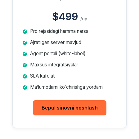
$499
/oy
Pro rejasidagi hamma narsa
Ajratilgan server mavjud
Agent portali (white-label)
Maxsus integratsiyalar
SLA kafolati
Maʼlumotlarni koʻchirishga yordam
Bepul sinovni boshlash