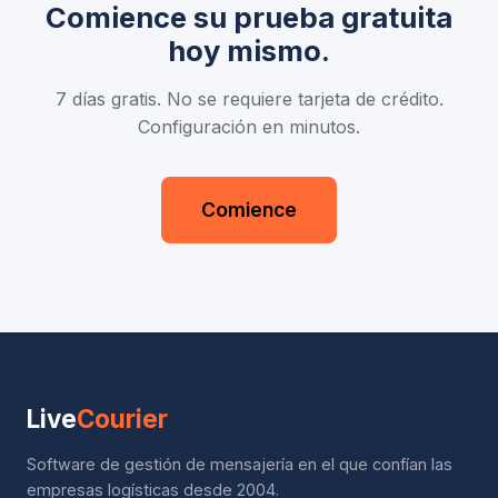
Cada usuario puede configurar su idioma de forma
Comience su prueba gratuita
independiente.
hoy mismo.
7 días gratis. No se requiere tarjeta de crédito.
Configuración en minutos.
Comience
Live
Courier
Software de gestión de mensajería en el que confían las
empresas logísticas desde 2004.