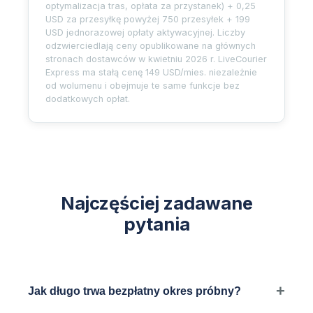
optymalizacja tras, opłata za przystanek) + 0,25
USD za przesyłkę powyżej 750 przesyłek + 199
USD jednorazowej opłaty aktywacyjnej. Liczby
odzwierciedlają ceny opublikowane na głównych
stronach dostawców w kwietniu 2026 r. LiveCourier
Express ma stałą cenę 149 USD/mies. niezależnie
od wolumenu i obejmuje te same funkcje bez
dodatkowych opłat.
Najczęściej zadawane
pytania
Jak długo trwa bezpłatny okres próbny?