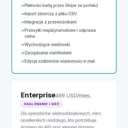
Płatności kartą przez Stripe (w portalu)
Import zbiorczy z pliku CSV
Integracje z przewoźnikami
Przesyłki międzynarodowe i odprawa
celna
Wychodzące webhooki
Zarządzanie manifestami
Edycja szablonów wiadomości e-mail
Enterprise
499 USD/mies.
SKALOWANIE I SIEĆ
Dla operatorów wielooddziałowych, sieci
resellerskich i każdego, kto potrzebuje
dostępu do API oraz własnej domeny.