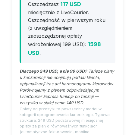
117 USD
Oszczędzasz
miesięcznie z LiveCourier.
Oszczędność w pierwszym roku
(z uwzględnieniem
zaoszczędzonej opłaty
1598
wdrożeniowej 199 USD):
USD
.
Dlaczego 249 USD, a nie 99 USD?
Tańsze plany
u konkurencji nie obejmują portalu klienta,
optymalizacji tras ani harmonogramu kierowców.
Porównujemy z planem odpowiadającym
LiveCourier Express funkcja po funkcji —
wszystko w stałej cenie 149 USD.
Opłaty od przesyłki to powszechny model w
kategorii oprogramowania kurierskiego. Typowa
struktura: 249 USD podstawowej miesięcznej
opłaty za plan o równoważnych funkcjach
(automatyczne fakturowanie, mobilna