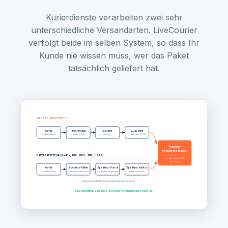
Kurierdienste verarbeiten zwei sehr
unterschiedliche Versandarten. LiveCourier
verfolgt beide im selben System, so dass Ihr
Kunde nie wissen muss, wer das Paket
tatsächlich geliefert hat.
SELBST ZUGESTELLT
Kunde
Fahrer holt ab
Sortiert
Zugestellt
erstellt Auftrag
+ scannt in App
im Lager
+ Signatur / POD
Tracking-
Ansicht des Kunden
DRITTSPEDITEUR (FedEx, DHL, UPS, TNT, USPS)
portal · email · SMS
Ihre Marke
Kunde
Spediteur-Etikett
Spediteur-Transit
Spediteur stellt zu
erstellt Auftrag
über Spediteur-API
Ereignisse abgefragt
letzter Scan sync.
LiveCourier fragt die API jedes Spediteurs alle paar Stunden ab
Eine einheitliche Zeitachse. Ihr Kunde merkt den Unterschied nie.