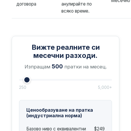
Месечно
договора
анулирайте по
всяко време.
Вижте реалните си
месечни разходи.
500
Изпращам
пратки на месец.
250
5,000+
Ценообразуване на пратка
(индустриална норма)
Базово ниво с еквивалентни
$249