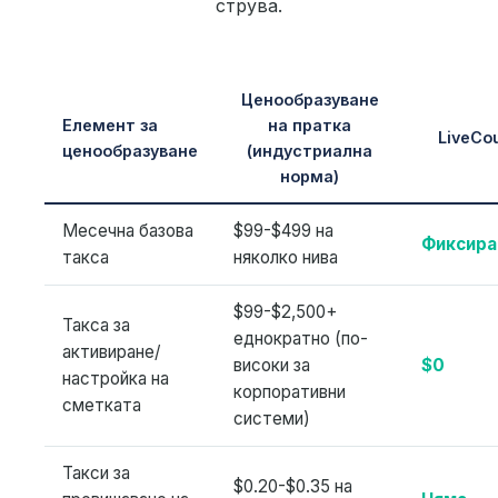
струва.
Ценообразуване
Елемент за
на пратка
LiveCou
ценообразуване
(индустриална
норма)
Месечна базова
$99-$499 на
Фиксира
такса
няколко нива
$99-$2,500+
Такса за
еднократно (по-
активиране/
високи за
$0
настройка на
корпоративни
сметката
системи)
Такси за
$0.20-$0.35 на