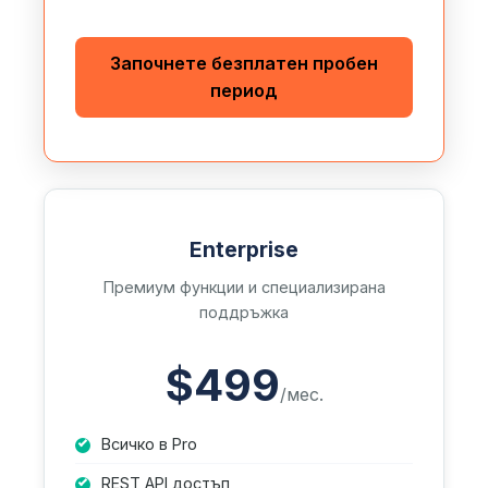
Започнете безплатен пробен
период
Enterprise
Премиум функции и специализирана
поддръжка
$499
/мес.
Всичко в Pro
REST API достъп