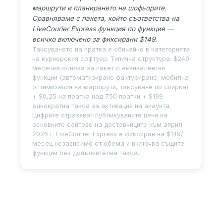
маршрути и планирането на шофьорите.
Сравняваме с пакета, който съответства на
LiveCourier Express функция по функция —
всичко включено за фиксирани $149.
Таксуването на пратка е обичайно в категорията
на куриерския софтуер. Типична структура: $249
месечна основа за пакет с еквивалентни
функции (автоматизирано фактуриране, мобилна
оптимизация на маршрути, таксуване по спирка)
+ $0,25 на пратка над 750 пратки + $199
еднократна такса за активация на акаунта.
Цифрите отразяват публикуваните цени на
основните сайтове на доставчиците към април
2026 г. LiveCourier Express е фиксиран на $149/
месец независимо от обема и включва същите
функции без допълнителна такса.