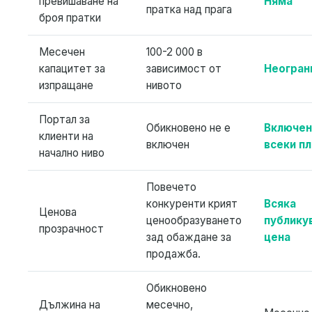
превишаване на
Няма
пратка над прага
броя пратки
Месечен
100-2 000 в
капацитет за
зависимост от
Неогран
изпращане
нивото
Портал за
Обикновено не е
Включен
клиенти на
включен
всеки пл
начално ниво
Повечето
конкуренти крият
Всяка
Ценова
ценообразуването
публику
прозрачност
зад обаждане за
цена
продажба.
Обикновено
Дължина на
месечно,