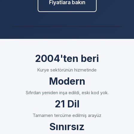
Fiyatlara bakın
❮
❯
2004'ten beri
Gönderme - sürücüleri gerçek zamanlı olarak
ayarlamak, takip etmek ve yeniden yönlendirmek.
Kurye sektörünün hizmetinde
Modern
Sıfırdan yeniden inşa edildi, eski kod yok.
21 Dil
Tamamen tercüme edilmiş arayüz
Sınırsız